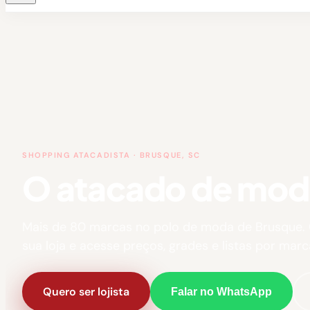
SHOPPING ATACADISTA · BRUSQUE, SC
O atacado de moda 
Mais de 80 marcas no polo de moda de Brusque.
sua loja e acesse preços, grades e listas por marc
Quero ser lojista
Falar no WhatsApp