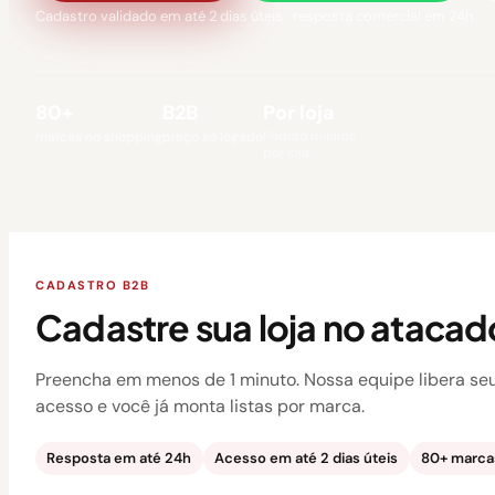
Cadastro validado em até 2 dias úteis · resposta comercial em 24h
80+
B2B
Por loja
Pedido mínimo
marcas no shopping
preço só logado
por loja
CADASTRO B2B
Cadastre sua loja no atacad
Preencha em menos de 1 minuto. Nossa equipe libera se
acesso e você já monta listas por marca.
Resposta em até 24h
Acesso em até 2 dias úteis
80+ marcas