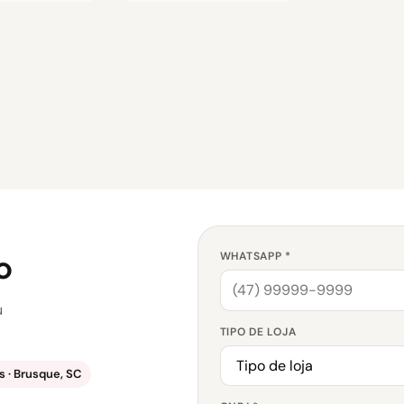
o
WHATSAPP *
u
TIPO DE LOJA
 · Brusque, SC