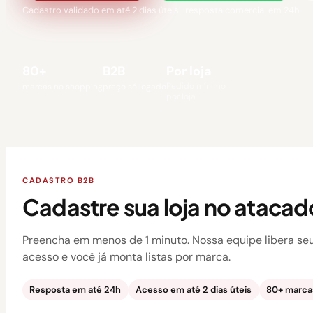
Cadastro validado em até 2 dias úteis · resposta comercial em 24h
80+
B2B
Por loja
Pedido mínimo
marcas no shopping
preço só logado
por loja
CADASTRO B2B
Cadastre sua loja no atacad
Preencha em menos de 1 minuto. Nossa equipe libera se
acesso e você já monta listas por marca.
Resposta em até 24h
Acesso em até 2 dias úteis
80+ marcas