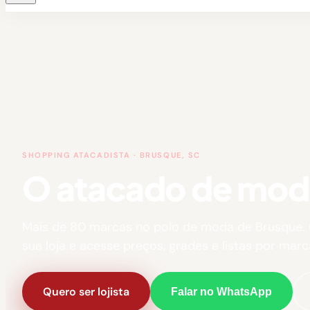
SHOPPING ATACADISTA · BRUSQUE, SC
O atacado de moda 
Mais de 80 marcas no polo de moda de Brusque.
sua loja e acesse preços, grades e listas por marc
Quero ser lojista
Falar no WhatsApp