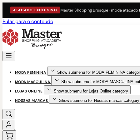
Master Shopping Brusque · moda atacado
ATACADO EXCLUSIVO
Pular para o conteúdo
MODA FEMININA
Show submenu for MODA FEMININA categor
MODA MASCULINA
Show submenu for MODA MASCULINA cat
LOJAS ONLINE
Show submenu for Lojas Online category
NOSSAS MARCAS
Show submenu for Nossas marcas category