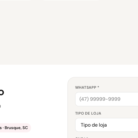
o
WHATSAPP *
u
TIPO DE LOJA
 · Brusque, SC