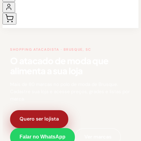
SHOPPING ATACADISTA · BRUSQUE, SC
O atacado de moda que
alimenta a sua loja
Mais de 80 marcas no polo de moda de Brusque.
Cadastre sua loja e acesse preços, grades e listas por
marca.
Quero ser lojista
Ver marcas
Falar no WhatsApp