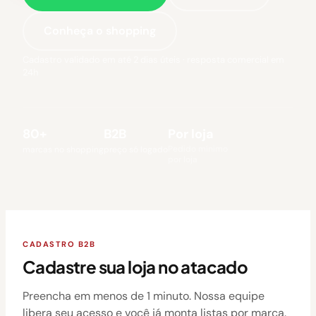
Conheça o shopping
Cadastro validado em até 2 dias úteis · resposta comercial em
24h
80+
B2B
Por loja
Pedido mínimo
marcas no shopping
preço só logado
por loja
CADASTRO B2B
Cadastre sua loja no atacado
Preencha em menos de 1 minuto. Nossa equipe
libera seu acesso e você já monta listas por marca.