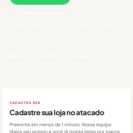
Conheça o shopping
Cadastro validado em até 2 dias úteis · resposta comercial em
24h
80+
B2B
Por loja
Pedido mínimo
marcas no shopping
preço só logado
por loja
CADASTRO B2B
Cadastre sua loja no atacado
Preencha em menos de 1 minuto. Nossa equipe
libera seu acesso e você já monta listas por marca.