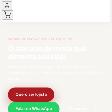
SHOPPING ATACADISTA · BRUSQUE, SC
O atacado de moda que
alimenta a sua loja
Mais de 80 marcas no polo de moda de Brusque.
Cadastre sua loja e acesse preços, grades e listas por
marca.
Quero ser lojista
Ver marcas
Falar no WhatsApp