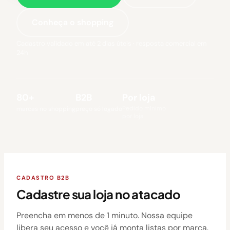
Conheça o shopping
Cadastro validado em até 2 dias úteis · resposta comercial em
24h
80+
B2B
Por loja
Pedido mínimo
marcas no shopping
preço só logado
por loja
CADASTRO B2B
Cadastre sua loja no atacado
Preencha em menos de 1 minuto. Nossa equipe
libera seu acesso e você já monta listas por marca.