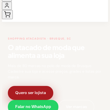
SHOPPING ATACADISTA · BRUSQUE, SC
O atacado de moda que
alimenta a sua loja
Mais de 80 marcas no polo de moda de Brusque.
Cadastre sua loja e acesse preços, grades e listas por
marca.
Quero ser lojista
Ver marcas
Falar no WhatsApp