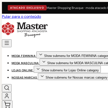
Master Shopping Brusque · moda atacado
ATACADO EXCLUSIVO
Pular para o conteúdo
MODA FEMININA
Show submenu for MODA FEMININA categor
MODA MASCULINA
Show submenu for MODA MASCULINA cat
LOJAS ONLINE
Show submenu for Lojas Online category
NOSSAS MARCAS
Show submenu for Nossas marcas category