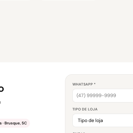
o
WHATSAPP *
u
TIPO DE LOJA
 · Brusque, SC