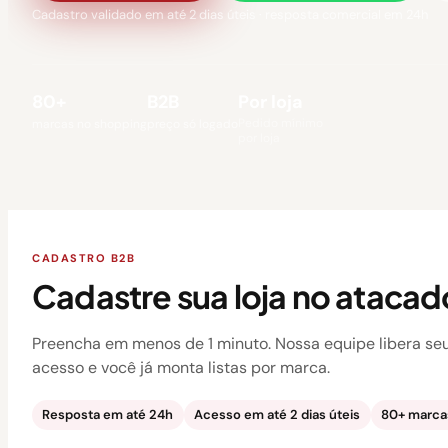
Cadastro validado em até 2 dias úteis · resposta comercial em 24h
80+
B2B
Por loja
Pedido mínimo
marcas no shopping
preço só logado
por loja
CADASTRO B2B
Cadastre sua loja no atacad
Preencha em menos de 1 minuto. Nossa equipe libera se
acesso e você já monta listas por marca.
Resposta em até 24h
Acesso em até 2 dias úteis
80+ marcas