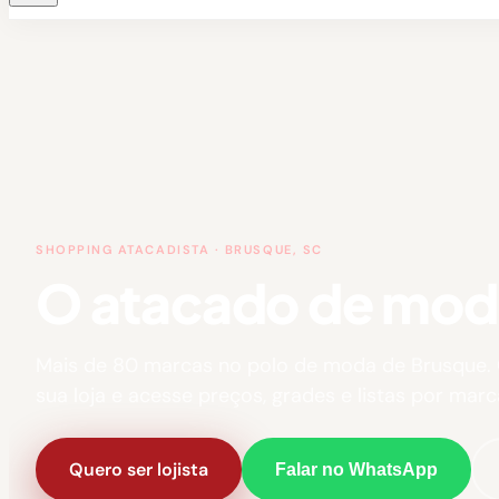
SHOPPING ATACADISTA · BRUSQUE, SC
O atacado de moda 
Mais de 80 marcas no polo de moda de Brusque.
sua loja e acesse preços, grades e listas por marc
Quero ser lojista
Falar no WhatsApp