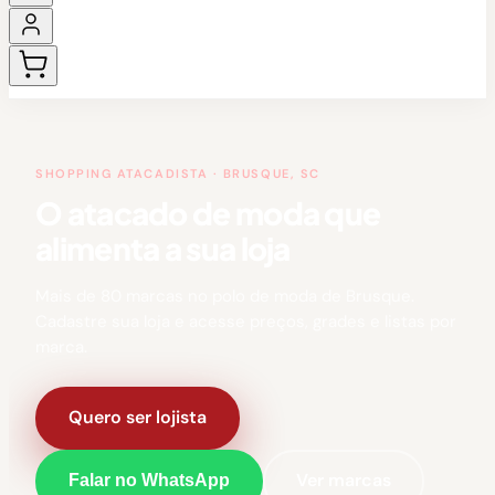
SHOPPING ATACADISTA · BRUSQUE, SC
O atacado de moda que
alimenta a sua loja
Mais de 80 marcas no polo de moda de Brusque.
Cadastre sua loja e acesse preços, grades e listas por
marca.
Quero ser lojista
Ver marcas
Falar no WhatsApp