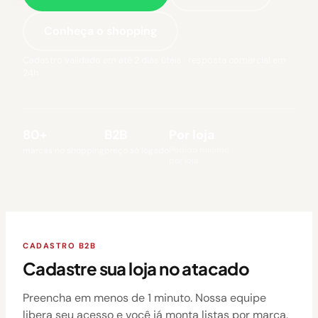
Conheça o shopping
Cadastro validado em até 2 dias úteis · resposta comercial em
24h
80+
B2B
Por loja
Pedido mínimo
marcas no shopping
preço só logado
por loja
CADASTRO B2B
Cadastre sua loja no atacado
Preencha em menos de 1 minuto. Nossa equipe
libera seu acesso e você já monta listas por marca.