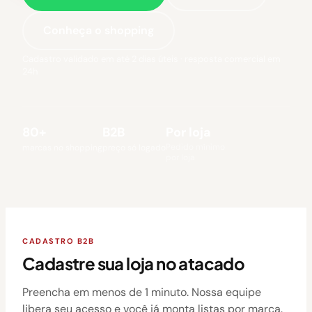
Conheça o shopping
Cadastro validado em até 2 dias úteis · resposta comercial em
24h
80+
B2B
Por loja
Pedido mínimo
marcas no shopping
preço só logado
por loja
CADASTRO B2B
Cadastre sua loja no atacado
Preencha em menos de 1 minuto. Nossa equipe
libera seu acesso e você já monta listas por marca.