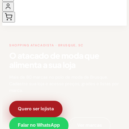
SHOPPING ATACADISTA · BRUSQUE, SC
O atacado de moda que
alimenta a sua loja
Mais de 80 marcas no polo de moda de Brusque.
Cadastre sua loja e acesse preços, grades e listas por
marca.
Quero ser lojista
Ver marcas
Falar no WhatsApp