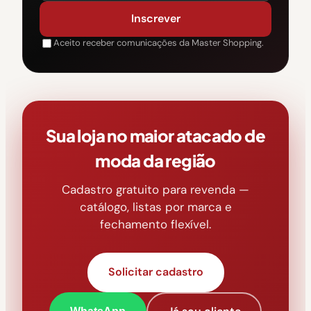
Inscrever
Aceito receber comunicações da Master Shopping.
Sua loja no maior atacado de
moda da região
Cadastro gratuito para revenda —
catálogo, listas por marca e
fechamento flexível.
Solicitar cadastro