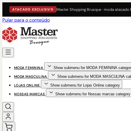
Master Shopping Brusque · moda atacado
ATACADO EXCLUSIVO
Pular para o conteúdo
MODA FEMININA
Show submenu for MODA FEMININA categor
MODA MASCULINA
Show submenu for MODA MASCULINA cat
LOJAS ONLINE
Show submenu for Lojas Online category
NOSSAS MARCAS
Show submenu for Nossas marcas category