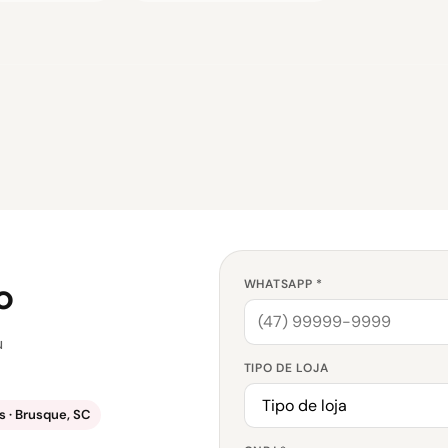
o
WHATSAPP *
u
TIPO DE LOJA
 · Brusque, SC