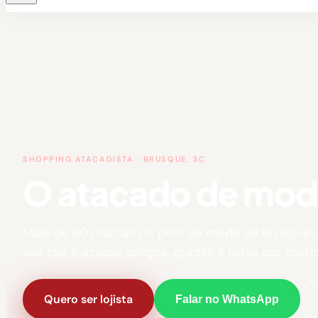
SHOPPING ATACADISTA · BRUSQUE, SC
O atacado de moda 
Mais de 80 marcas no polo de moda de Brusque.
sua loja e acesse preços, grades e listas por marc
Quero ser lojista
Falar no WhatsApp