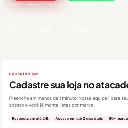
Cadastro validado em até 2 dias úteis · resposta comercial em 24h
80+
B2B
Por loja
Pedido mínimo
marcas no shopping
preço só logado
por loja
CADASTRO B2B
Cadastre sua loja no atacad
Preencha em menos de 1 minuto. Nossa equipe libera se
acesso e você já monta listas por marca.
Resposta em até 24h
Acesso em até 2 dias úteis
80+ marcas