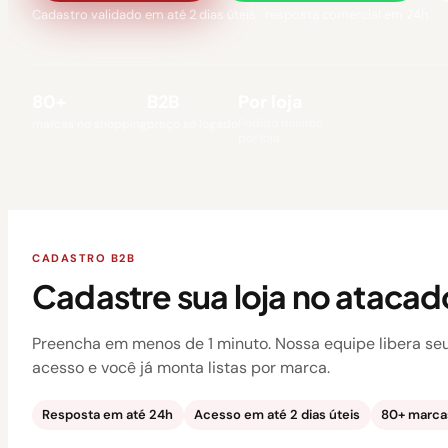
Cadastro validado em até 2 dias úteis · resposta comercial em 24h
80+
B2B
Por loja
Pedido mínimo
marcas no shopping
preço só logado
por loja
CADASTRO B2B
Cadastre sua loja no atacad
Preencha em menos de 1 minuto. Nossa equipe libera se
acesso e você já monta listas por marca.
Resposta em até 24h
Acesso em até 2 dias úteis
80+ marcas