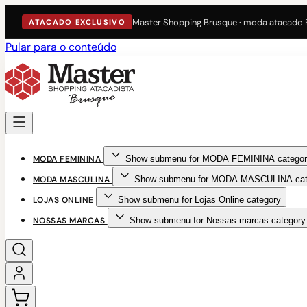
Master Shopping Brusque · moda atacado
ATACADO EXCLUSIVO
Pular para o conteúdo
MODA FEMININA
Show submenu for MODA FEMININA categor
MODA MASCULINA
Show submenu for MODA MASCULINA cat
LOJAS ONLINE
Show submenu for Lojas Online category
NOSSAS MARCAS
Show submenu for Nossas marcas category