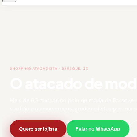
SHOPPING ATACADISTA · BRUSQUE, SC
O atacado de moda 
Mais de 80 marcas no polo de moda de Brusque.
sua loja e acesse preços, grades e listas por marc
Quero ser lojista
Falar no WhatsApp