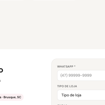
o
WHATSAPP *
u
TIPO DE LOJA
 · Brusque, SC