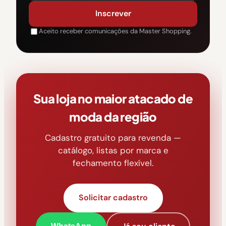
Inscrever
Aceito receber comunicações da Master Shopping.
Sua loja no maior atacado de
moda da região
Cadastro gratuito para revenda —
catálogo, listas por marca e
fechamento flexível.
Solicitar cadastro