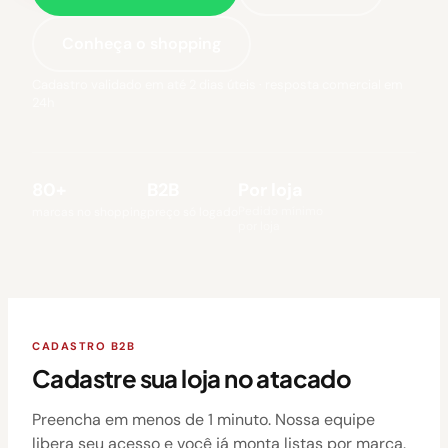
Conheça o shopping
Cadastro validado em até 2 dias úteis · resposta comercial em
24h
80+
B2B
Por loja
Pedido mínimo
marcas no shopping
preço só logado
por loja
CADASTRO B2B
Cadastre sua loja no atacado
Preencha em menos de 1 minuto. Nossa equipe
libera seu acesso e você já monta listas por marca.