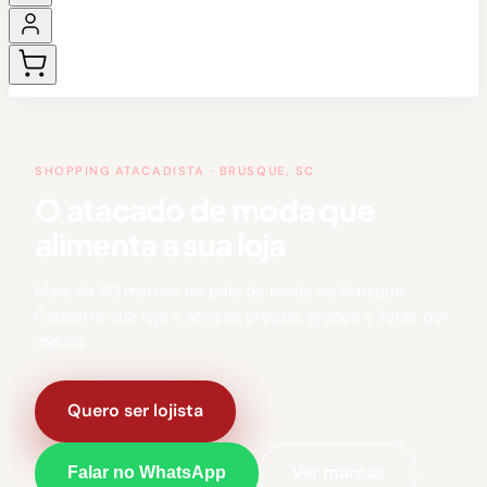
SHOPPING ATACADISTA · BRUSQUE, SC
O atacado de moda que
alimenta a sua loja
Mais de 80 marcas no polo de moda de Brusque.
Cadastre sua loja e acesse preços, grades e listas por
marca.
Quero ser lojista
Ver marcas
Falar no WhatsApp