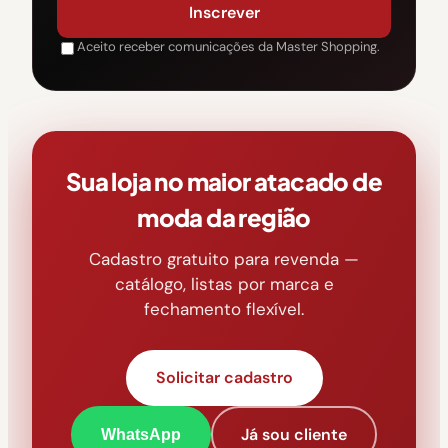
Inscrever
Aceito receber comunicações da Master Shopping.
Sua loja no maior atacado de
moda da região
Cadastro gratuito para revenda —
catálogo, listas por marca e
fechamento flexível.
Solicitar cadastro
Já sou cliente
WhatsApp