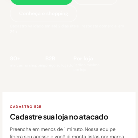
Conheça o shopping
Cadastro validado em até 2 dias úteis · resposta comercial em
24h
80+
B2B
Por loja
Pedido mínimo
marcas no shopping
preço só logado
por loja
CADASTRO B2B
Cadastre sua loja no atacado
Preencha em menos de 1 minuto. Nossa equipe
libera seu acesso e você já monta listas por marca.