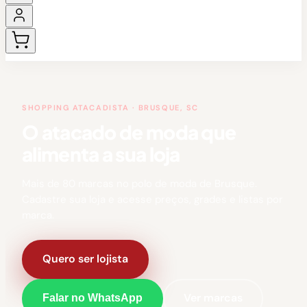
SHOPPING ATACADISTA · BRUSQUE, SC
O atacado de moda que
alimenta a sua loja
Mais de 80 marcas no polo de moda de Brusque.
Cadastre sua loja e acesse preços, grades e listas por
marca.
Quero ser lojista
Ver marcas
Falar no WhatsApp