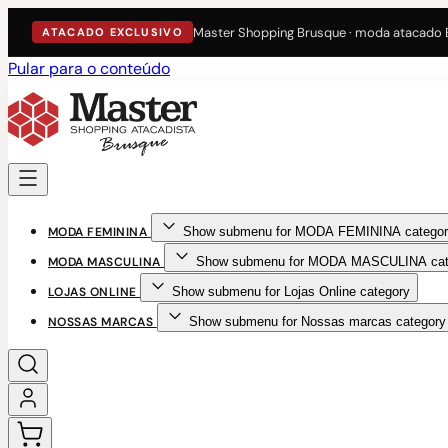
Master Shopping Brusque · moda atacado
ATACADO EXCLUSIVO
Pular para o conteúdo
MODA FEMININA
Show submenu for MODA FEMININA categor
MODA MASCULINA
Show submenu for MODA MASCULINA cat
LOJAS ONLINE
Show submenu for Lojas Online category
NOSSAS MARCAS
Show submenu for Nossas marcas category