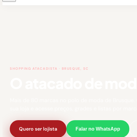
SHOPPING ATACADISTA · BRUSQUE, SC
O atacado de moda 
Mais de 80 marcas no polo de moda de Brusque.
sua loja e acesse preços, grades e listas por marc
Quero ser lojista
Falar no WhatsApp