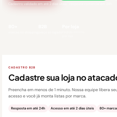
Cadastro validado em até 2 dias úteis · resposta comercial em 24h
80+
B2B
Por loja
Pedido mínimo
marcas no shopping
preço só logado
por loja
CADASTRO B2B
Cadastre sua loja no atacad
Preencha em menos de 1 minuto. Nossa equipe libera se
acesso e você já monta listas por marca.
Resposta em até 24h
Acesso em até 2 dias úteis
80+ marcas