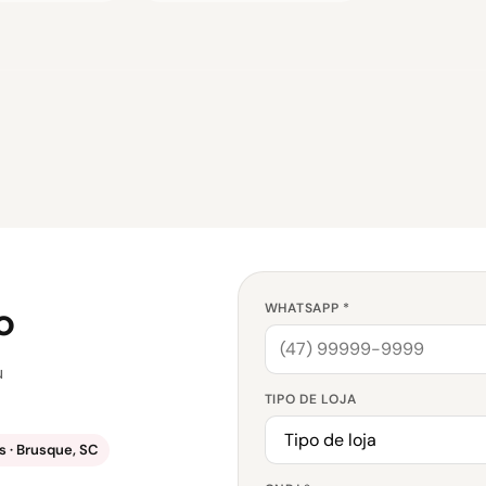
o
WHATSAPP *
u
TIPO DE LOJA
 · Brusque, SC