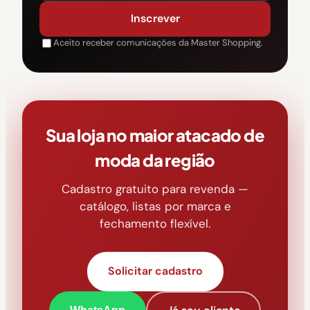
Inscrever
Aceito receber comunicações da Master Shopping.
Sua loja no maior atacado de
moda da região
Cadastro gratuito para revenda —
catálogo, listas por marca e
fechamento flexível.
Solicitar cadastro