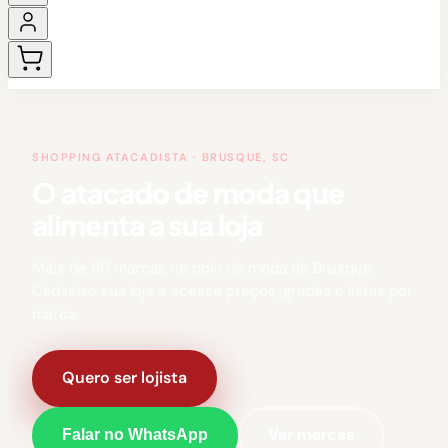
SHOPPING ATACADISTA · BRUSQUE, SC
O atacado de moda que
alimenta a sua loja
Mais de 80 marcas no polo de moda de Brusque.
Cadastre sua loja e acesse preços, grades e listas por
marca.
Quero ser lojista
Ver marcas
Falar no WhatsApp