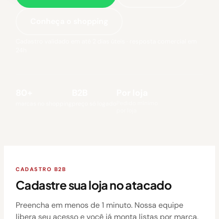
Conheça o shopping
Cadastro validado em até 2 dias úteis · resposta comercial em
24h
80+
B2B
Por loja
Pedido mínimo
marcas no shopping
preço só logado
por loja
CADASTRO B2B
Cadastre sua loja no atacado
Preencha em menos de 1 minuto. Nossa equipe
libera seu acesso e você já monta listas por marca.